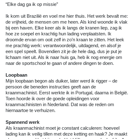
“Elke dag ga ik op missie”
Ik kom uit Brazilië en voel me hier thuis. Het werk bevalt me:
de vrijheid, de mensen om me heen. Als kind woonde ik vlak
bij een haven. Elke keer als ik langs de kranen liep, zag ik
hoe ze soepel en krachtig hun lading verplaatsten. Ik
droomde ervan om ooit zelf in zo’n kraan te zitten. Het leek
me prachtig werk: verantwoordelijk, uitdagend, en alsof je
een spel speelt. Bovendien zit je de hele dag, dus je put je
lichaam niet uit. Als ik naar huis ga, heb ik nog energie om
naar de sportschool te gaan of andere dingen te doen.
Loopbaan
Mijn loopbaan begon als duiker, later werd ik rigger – de
persoon die beneden instructies geeft aan de
kraanmachinist. Eerst werkte ik in Portugal, daarna in België.
Toen hoorde ik over de goede opleidingen voor
kraanmachinisten in Nederland. Dat was de reden om
hiernaartoe te verhuizen.
Spannend werk
Als kraanmachinist moet je constant calculeren: hoeveel
lading kan ik veilig tillen met deze ketting en haak? Je maakt