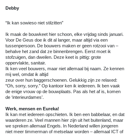
Debby
“Ik kan sowieso niet stilzitten”
Ik maak de bouwkeet hier schoon, elke vrijdag sinds januari.
Voor De Geus doe ik dit al langer, maar altijd via een
tussenpersoon. De bouwers maken er geen rotzooi van –
behalve het zand dat ze binnenbrengen. Eerst moet ik
stofzuigen, dan dweilen. Deze keet is pittig: grote
oppervlakte, sanitair.
Ik ken veel bouwers, maar niet allemaal bij naam. Ze kennen
mij wel, omdat ik altijd
zeur over hun baggerschoenen. Gelukkig zijn ze relaxed:
“Oh, sorry, sorry.” Op kantoor ken ik iedereen. Ik ben vaak
de enige vrouw op de bouwplaats. Pas als het af is, komen
de ‘interieurdames’.
Werk, mensen en Eureka!
Ik kan met iedereen opschieten. Ik ben een babbelaar, en dat
waarderen ze. Veel mannen hier zijn uit het buitenland, maar
we spreken allemaal Engels. In Nederland willen jongeren
niet meer timmerman of metselaar worden – allemaal ICT of