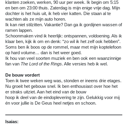
klanten zoeken, werken, 90 uur per week. Ik begin om 5:15
en ben om 23:00 thuis. Zaterdag is mijn enige vrije dag. Mijn
dochter is het huis uit, ik heb vier katten. Die staan al te
wachten als ze mijn auto horen.
Ik kan niet stilzitten. Vakantie? Dan ga ik gordijnen wassen of
ramen lappen.
Schoonmaken vind ik heerlijk: ontspannen, voldoening. Als ik
klaar ben, kijk ik om en denk: “zo wil ik het zelf ook hebben”.
Soms ben ik boos op de rommel, maar met mijn koptelefoon
op hard volume… dan is het weer goed.
Ik hou van veel soorten muziek en ben ook een waanzinnige
fan van
The Lord of the Rings
. Alle versies heb ik wel.
De bouw vordert
Toen ik twee weken weg was, stonden er ineens drie etages.
Nu groeit het gebouw snel. Ik ben enthousiast over hoe het
er straks uitziet. Aan het eind van de bouw
hoop ik deel van de eindoplevering te zijn. Gelukkig voor mij
én voor jullie is De Geus heel netjes en schoon.
Isaias: