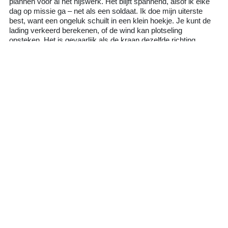
plannen voor al het hijswerk. Het blijft spannend, alsof ik elke
dag op missie ga – net als een soldaat. Ik doe mijn uiterste
best, want een ongeluk schuilt in een klein hoekje. Je kunt de
lading verkeerd berekenen, of de wind kan plotseling
opsteken. Het is gevaarlijk als de kraan dezelfde richting
opgaat als de wind: dan kan hij vooruit geduwd worden. Ik
moet alles in de gaten houden en duizend kleine beslissingen
nemen.
Het is werk met veel verantwoordelijkheid. Ik wil ’s avonds
veilig thuis zijn – en mijn collega’s ook. Daarom let ik op elke
beweging, elke reactie van mijn collega’s. De communicatie
met mijn rigger is cruciaal. Hij ziet dingen beneden die ik niet
kan zien. We praten Engels met elkaar; hij komt uit Curaçao.
Gelukkig is er nog nooit iets misgegaan.
We werken met focus en concentratie. Als ik thuis kom, zegt
mijn vrouw vaak:
“Je ziet er moe uit.”
Mijn lichaam is dan niet
moe, maar mijn geest wel. Toch is er ook tijd om te
ontspannen. Vaak zit ik gewoon te wachten – bijvoorbeeld op
cement. Om in vorm te blijven, doe ik oefeningen in de
cabine. Geen muziek, want dan hoor ik mijn collega’s niet
meer. Wel bel ik met mijn vrouw of zoons, en lees ik boeken,
zoals
The Art of Spending Money
of boeken over
zelfverbetering. Ik draag graag kennis over aan mijn zoons.
Zij wonen met mijn vrouw in Portugal, en zo kan ik ze nog