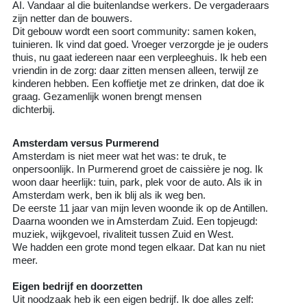
AI. Vandaar al die buitenlandse werkers. De vergaderaars
zijn netter dan de bouwers.
Dit gebouw wordt een soort community: samen koken,
tuinieren. Ik vind dat goed. Vroeger verzorgde je je ouders
thuis, nu gaat iedereen naar een verpleeghuis. Ik heb een
vriendin in de zorg: daar zitten mensen alleen, terwijl ze
kinderen hebben. Een koffietje met ze drinken, dat doe ik
graag. Gezamenlijk wonen brengt mensen
dichterbij.
Amsterdam versus Purmerend
Amsterdam is niet meer wat het was: te druk, te
onpersoonlijk. In Purmerend groet de caissière je nog. Ik
woon daar heerlijk: tuin, park, plek voor de auto. Als ik in
Amsterdam werk, ben ik blij als ik weg ben.
De eerste 11 jaar van mijn leven woonde ik op de Antillen.
Daarna woonden we in Amsterdam Zuid. Een topjeugd:
muziek, wijkgevoel, rivaliteit tussen Zuid en West.
We hadden een grote mond tegen elkaar. Dat kan nu niet
meer.
Eigen bedrijf en doorzetten
Uit noodzaak heb ik een eigen bedrijf. Ik doe alles zelf: