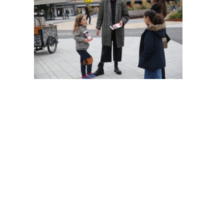
Samen wonen in
de Kolenkitbuurt.
Mail ons op
info@eurekaamsterdam.nl